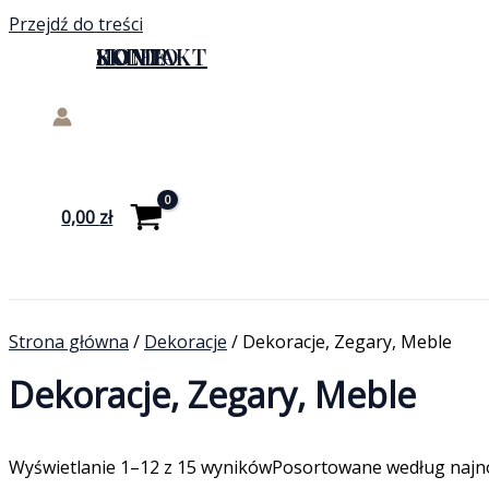
Przejdź do treści
HOME
SKLEP
KONTAKT
KONTO
0,00
zł
Strona główna
/
Dekoracje
/ Dekoracje, Zegary, Meble
Dekoracje, Zegary, Meble
Wyświetlanie 1–12 z 15 wyników
Posortowane według najn