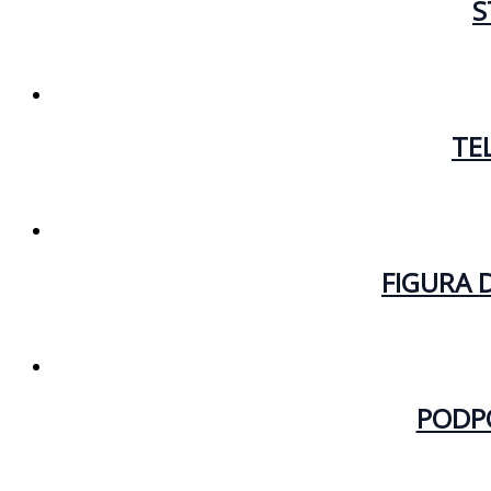
S
TE
FIGURA 
PODPÓ