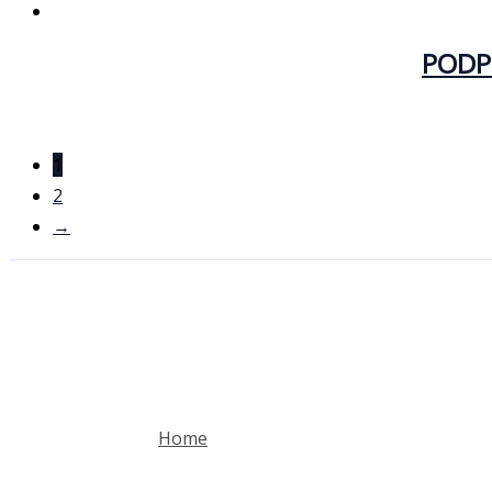
PODP
1
2
→
Home