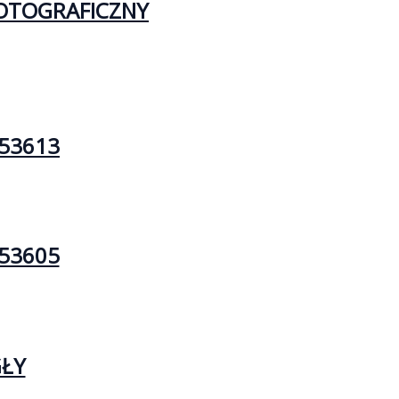
FOTOGRAFICZNY
53613
53605
GŁY